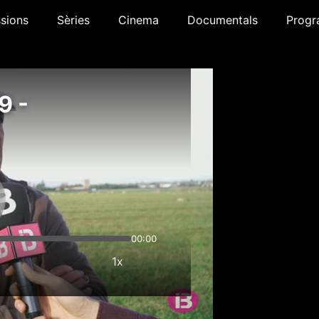
sions
Sèries
Cinema
Documentals
Progr
9 -
00:00
1x