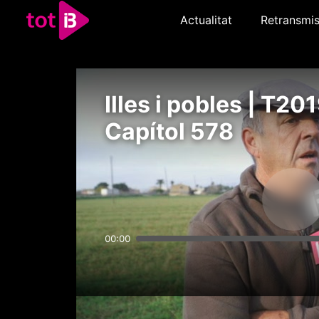
Actualitat
Retransmis
Illes i pobles | T201
Capítol 578
00:00