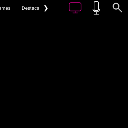
❯
ames
Destacat
Arxiu