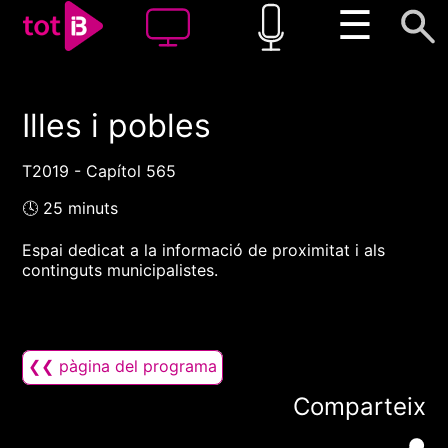
☰
Illes i pobles
00:00
00:00
1x
T2019 - Capítol 565
🕓 25 minuts
Espai dedicat a la informació de proximitat i als
continguts municipalistes.
❮❮ pàgina del programa
Comparteix