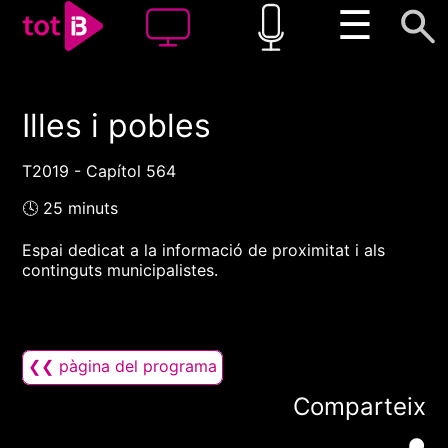
☰
Illes i pobles
00:00
00:00
1x
T2019 - Capítol 564
🕓 25 minuts
Espai dedicat a la informació de proximitat i als
continguts municipalistes.
❮❮ pàgina del programa
Comparteix