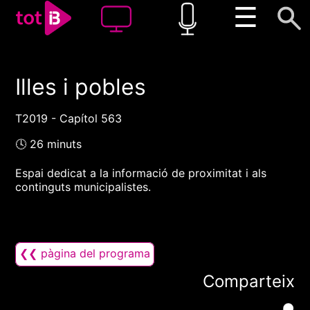
☰
Illes i pobles
00:00
00:00
1x
T2019 - Capítol 563
🕓 26 minuts
Espai dedicat a la informació de proximitat i als
continguts municipalistes.
❮❮ pàgina del programa
Comparteix