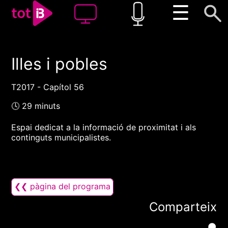
☰
Illes i pobles
00:00
00:00
1x
T2017 - Capítol 56
🕓 29 minuts
Espai dedicat a la informació de proximitat i als
continguts municipalistes.
❮❮ pàgina del programa
Comparteix