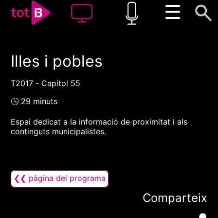
☰
Illes i pobles
00:00
00:00
1x
T2017 - Capítol 55
🕓 29 minuts
Espai dedicat a la informació de proximitat i als
continguts municipalistes.
❮❮ pàgina del programa
Comparteix