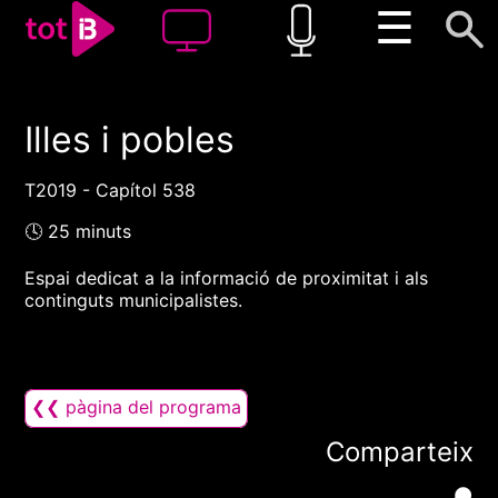
☰
Illes i pobles
00:00
00:00
1x
T2019 - Capítol 538
🕓 25 minuts
Espai dedicat a la informació de proximitat i als
continguts municipalistes.
❮❮ pàgina del programa
Comparteix