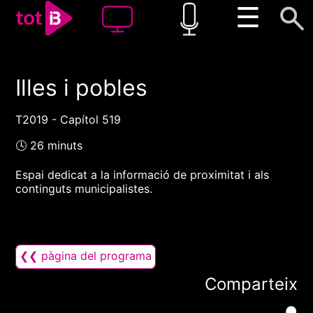
☰
Illes i pobles
00:00
00:00
1x
T2019 - Capítol 519
🕓 26 minuts
Espai dedicat a la informació de proximitat i als
continguts municipalistes.
❮❮ pàgina del programa
Comparteix