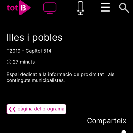
☰
Illes i pobles
00:00
00:00
1x
T2019 - Capítol 514
🕓 27 minuts
Espai dedicat a la informació de proximitat i als
continguts municipalistes.
❮❮ pàgina del programa
Comparteix