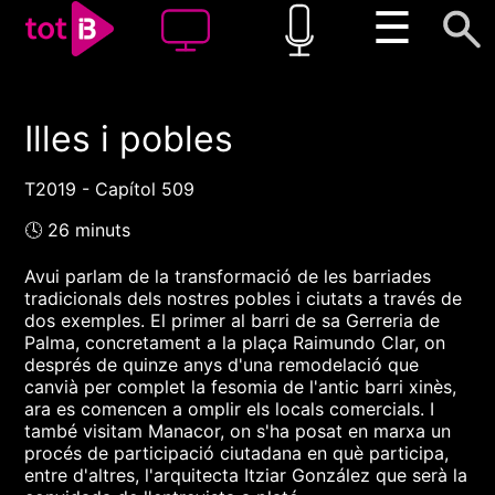
☰
Illes i pobles
00:00
00:00
1x
T2019 - Capítol 509
🕓 26 minuts
Avui parlam de la transformació de les barriades
tradicionals dels nostres pobles i ciutats a través de
dos exemples. El primer al barri de sa Gerreria de
Palma, concretament a la plaça Raimundo Clar, on
després de quinze anys d'una remodelació que
canvià per complet la fesomia de l'antic barri xinès,
ara es comencen a omplir els locals comercials. I
també visitam Manacor, on s'ha posat en marxa un
procés de participació ciutadana en què participa,
entre d'altres, l'arquitecta Itziar González que serà la