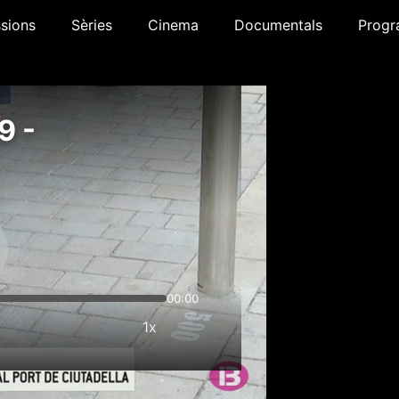
sions
Sèries
Cinema
Documentals
Progr
9 -
00:00
1x