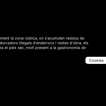
ment la zona rústica, on s'acumulen residus de
abocadors il·legals d'enderrocs i restes d'obra, els
za el peix sec, molt present a la gastronomia de
Cookies
Comparteix
Iniciar en [
00:00:00
]