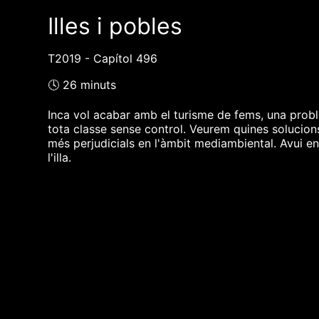
Illes i pobles
T2019 - Capítol 496
🕓 26 minuts
Inca vol acabar amb el turisme de fems, una probl
tota classe sense control. Veurem quines solucions p
més perjudicials en l'àmbit mediambiental. Avui e
l'illa.
❮❮ pàgina del programa