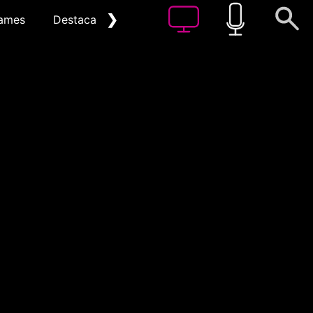
❯
ames
Destacat
Arxiu