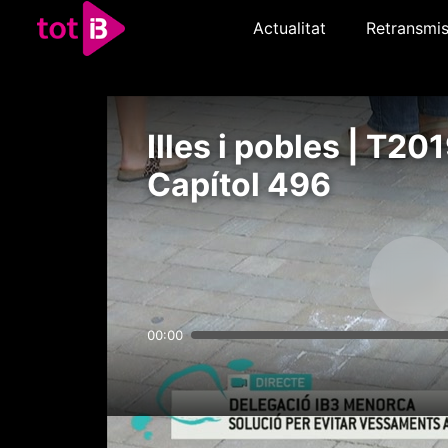
Actualitat
Retransmis
Illes i pobles | T201
Capítol 496
00:00