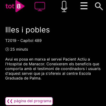
☰
Illes i pobles
00:00
00:00
1x
T2019 - Capítol 489
🕓 25 minuts
Avui es posa en marxa el servei Pacient Actiu a
l'Hospital de Manacor. Coneixerem els beneficis que
comporta amb el testimoni de coordinadors i usuaris
d'aquest servei que ja s'ofereix al centre Escola
Graduada de Palma.
❮❮ pàgina del programa