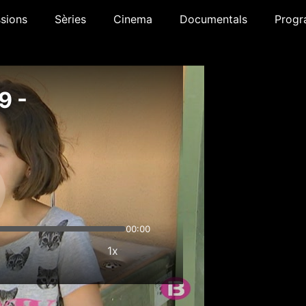
sions
Sèries
Cinema
Documentals
Progr
9 -
00:00
1x