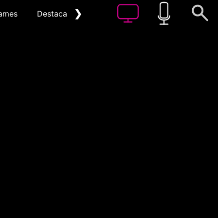
❯
ames
Destacat
Arxiu