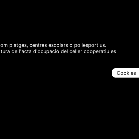
com platges, centres escolars o poliesportius.
tura de l'acta d'ocupació del celler cooperatiu es
Cookies
Comparteix
Iniciar en [
00:00:00
]