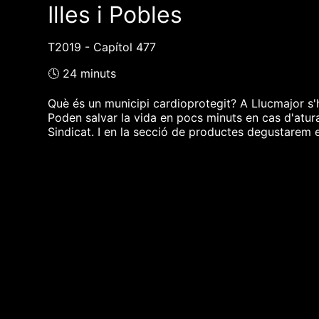
Illes i Pobles
T2019 - Capítol 477
🕓 24 minuts
Què és un municipi cardioprotegit? A Llucmajor s'h
Poden salvar la vida en pocs minuts en cas d'atura
Sindicat. I en la secció de productes degustarem e
❮❮ pàgina del programa