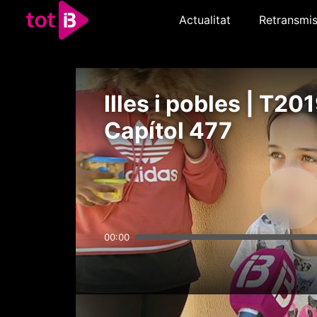
Actualitat
Retransmis
Illes i pobles | T201
Capítol 477
00:00