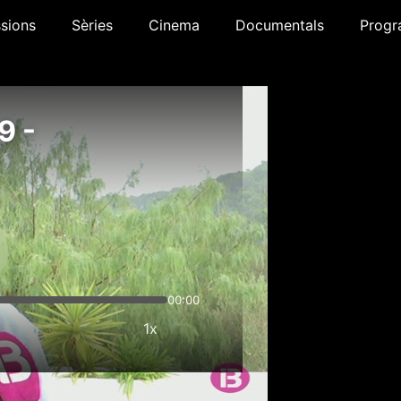
sions
Sèries
Cinema
Documentals
Progr
9 -
00:00
1x