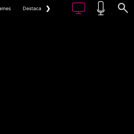
❯
ames
Destacat
Arxiu