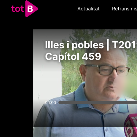
Actualitat
Retransmis
Illes i pobles | T201
Capítol 459
00:00