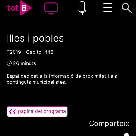
☰
Illes i pobles
00:00
00:00
1x
T2019 - Capítol 448
🕓 26 minuts
Espai dedicat a la informació de proximitat i als
continguts municipalistes.
❮❮ pàgina del programa
Comparteix