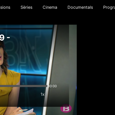
sions
Sèries
Cinema
Documentals
Progr
9 -
00:00
1x