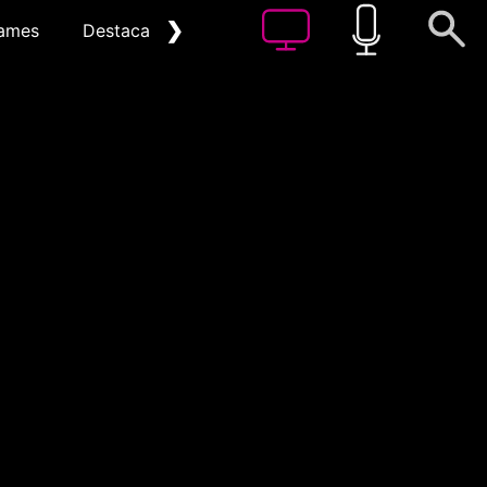
❯
ames
Destacat
Arxiu