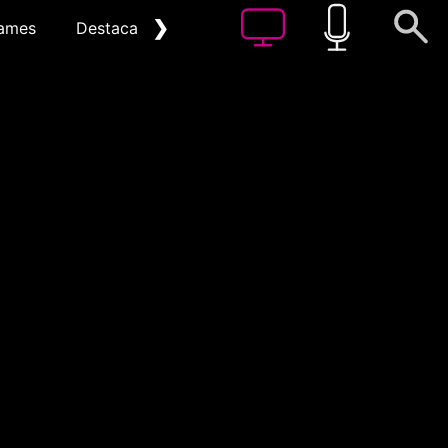
❯
ames
Destacat
Arxiu