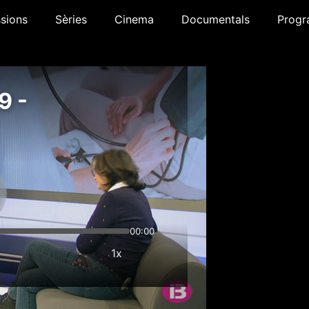
sions
Sèries
Cinema
Documentals
Progr
9 -
00:00
1x