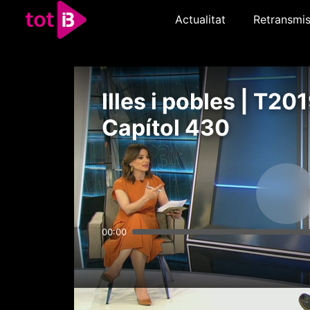
Actualitat
Retransmis
Illes i pobles | T201
Capítol 430
00:00