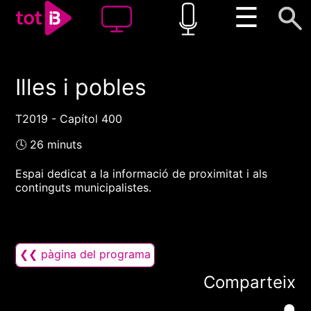
☰
Illes i pobles
00:00
00:00
1x
T2019 - Capítol 400
🕓 26 minuts
Espai dedicat a la informació de proximitat i als
continguts municipalistes.
❮❮ pàgina del programa
Comparteix