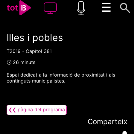
☰
Illes i pobles
00:00
00:00
1x
T2019 - Capítol 381
🕓 26 minuts
Espai dedicat a la informació de proximitat i als
continguts municipalistes.
❮❮ pàgina del programa
Comparteix