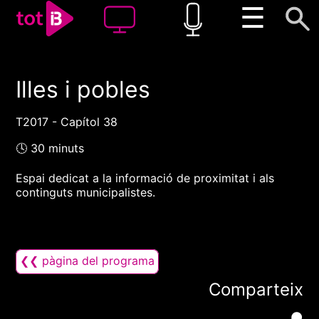
☰
Illes i pobles
00:00
00:00
1x
T2017 - Capítol 38
🕓 30 minuts
Espai dedicat a la informació de proximitat i als
continguts municipalistes.
❮❮ pàgina del programa
Comparteix