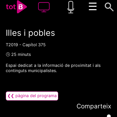
☰
Illes i pobles
00:00
00:00
1x
T2019 - Capítol 375
🕓 25 minuts
Espai dedicat a la informació de proximitat i als
continguts municipalistes.
❮❮ pàgina del programa
Comparteix