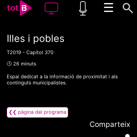
☰
Illes i pobles
00:00
00:00
1x
T2019 - Capítol 370
🕓 26 minuts
Espai dedicat a la informació de proximitat i als
continguts municipalistes.
❮❮ pàgina del programa
Comparteix