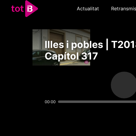
Actualitat
Retransmis
Illes i pobles | T201
Capítol 317
00:00