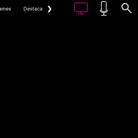
❯
ames
Destacat
Arxiu