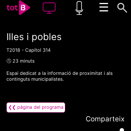
☰
Illes i pobles
00:00
00:00
1x
T2018 - Capítol 314
🕓 23 minuts
Espai dedicat a la informació de proximitat i als
continguts municipalistes.
❮❮ pàgina del programa
Comparteix