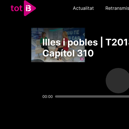
Actualitat
Retransmis
Illes i pobles | T201
Capítol 310
00:00