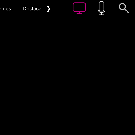
❯
ames
Destacat
Arxiu