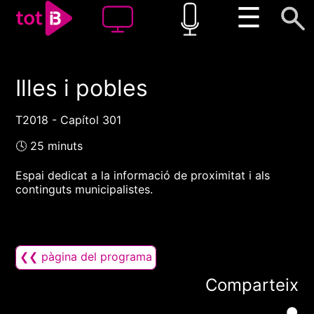
☰
Illes i pobles
00:00
00:00
1x
T2018 - Capítol 301
🕓 25 minuts
Espai dedicat a la informació de proximitat i als
continguts municipalistes.
❮❮ pàgina del programa
Comparteix