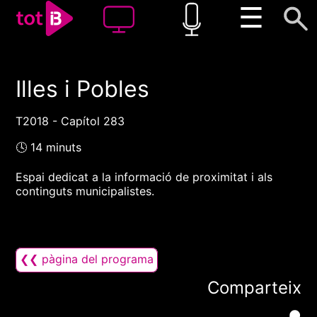
☰
Illes i Pobles
00:00
00:00
1x
T2018 - Capítol 283
🕓 14 minuts
Espai dedicat a la informació de proximitat i als
continguts municipalistes.
❮❮ pàgina del programa
Comparteix