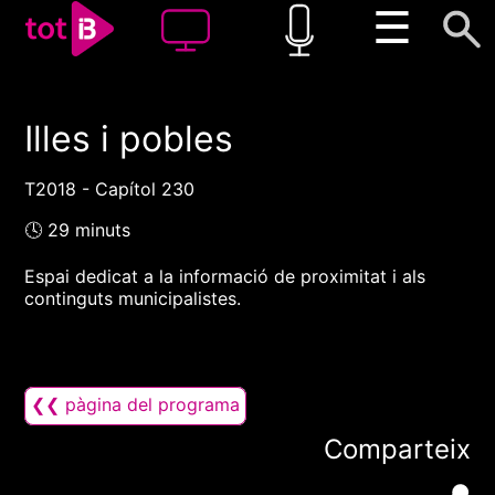
☰
Illes i pobles
00:00
00:00
1x
T2018 - Capítol 230
🕓 29 minuts
Espai dedicat a la informació de proximitat i als
continguts municipalistes.
❮❮ pàgina del programa
Comparteix