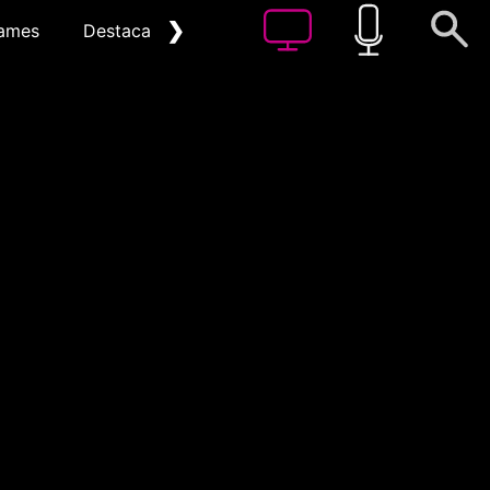
❯
ames
Destacat
Arxiu