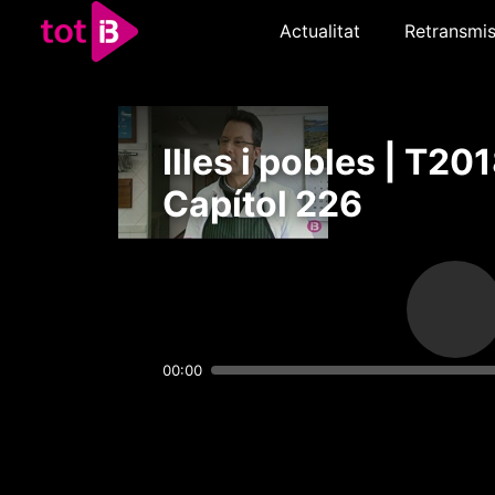
Actualitat
Retransmis
Illes i pobles | T201
Capítol 226
00:00