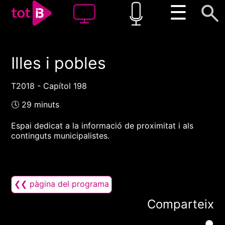
☰
Illes i pobles
00:00
00:00
1x
T2018 - Capítol 198
🕓 29 minuts
Espai dedicat a la informació de proximitat i als
continguts municipalistes.
❮❮ pàgina del programa
Comparteix