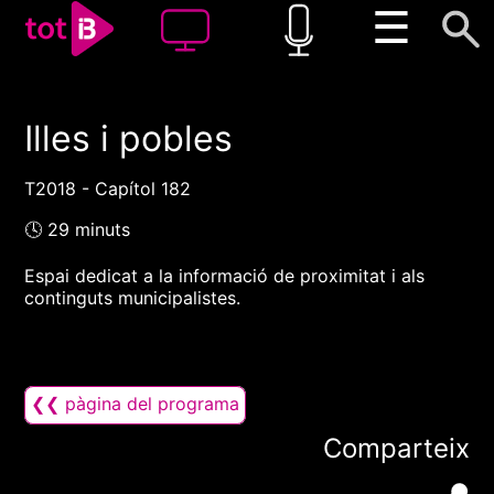
☰
Illes i pobles
00:00
00:00
1x
T2018 - Capítol 182
🕓 29 minuts
Espai dedicat a la informació de proximitat i als
continguts municipalistes.
❮❮ pàgina del programa
Comparteix