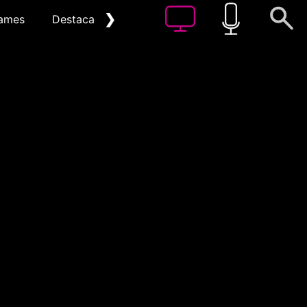
❯
ames
Destacat
Arxiu