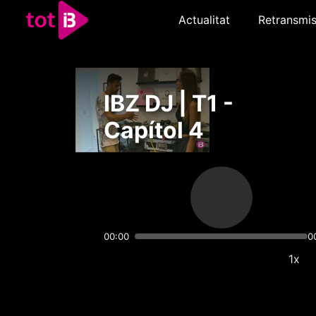
Actualitat
Retransmis
IBZ DJ | T1 -
Capítol 4
00:00
0
1x