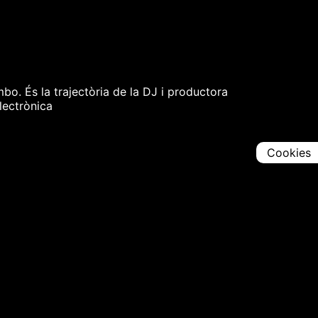
mbo. És la trajectòria de la DJ i productora
lectrònica
Cookies
Comparteix
Iniciar en [
00:00:00
]