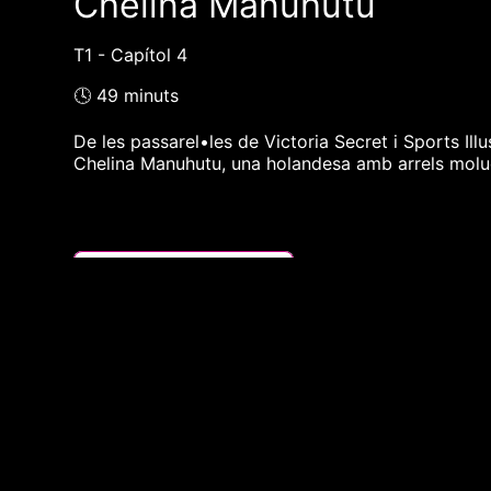
Chelina Manuhutu
T1 - Capítol 4
🕓 49 minuts
De les passarel•les de Victoria Secret i Sports Ill
Chelina Manuhutu, una holandesa amb arrels moluc
❮❮ pàgina del programa