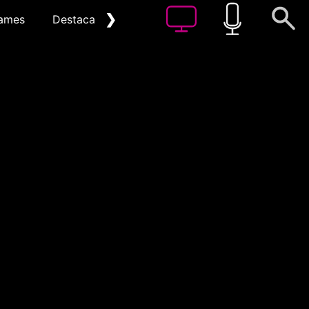
❯
ames
Destacat
Arxiu