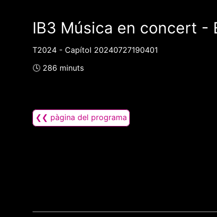
IB3 Música en concert -
T2024 - Capítol 20240727190401
🕓 286 minuts
❮❮ pàgina del programa