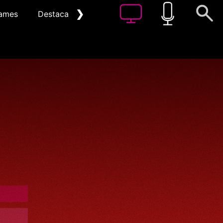
❯
ames
Destacat
Arxiu