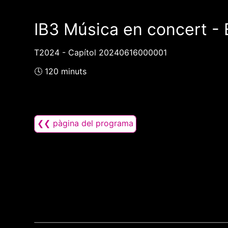
IB3 Música en concert - E
T2024 - Capítol 20240616000001
🕓 120 minuts
❮❮ pàgina del programa