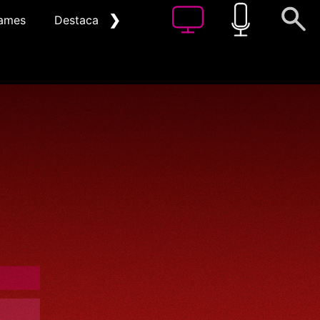
❯
ames
Destacat
Arxiu