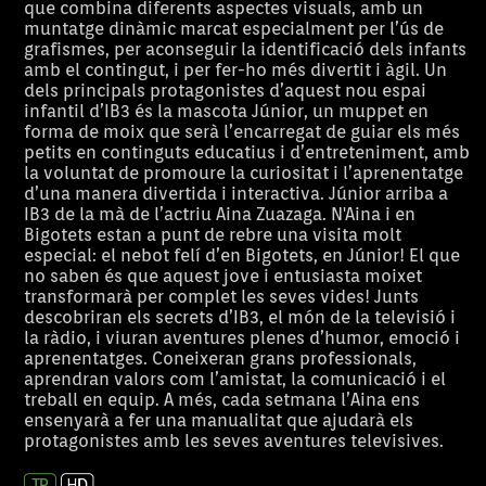
que combina diferents aspectes visuals, amb un
muntatge dinàmic marcat especialment per l’ús de
grafismes, per aconseguir la identificació dels infants
amb el contingut, i per fer-ho més divertit i àgil. Un
dels principals protagonistes d’aquest nou espai
infantil d’IB3 és la mascota Júnior, un muppet en
forma de moix que serà l’encarregat de guiar els més
petits en continguts educatius i d’entreteniment, amb
la voluntat de promoure la curiositat i l’aprenentatge
d’una manera divertida i interactiva. Júnior arriba a
IB3 de la mà de l’actriu Aina Zuazaga. N'Aina i en
Bigotets estan a punt de rebre una visita molt
especial: el nebot felí d’en Bigotets, en Júnior! El que
no saben és que aquest jove i entusiasta moixet
transformarà per complet les seves vides! Junts
descobriran els secrets d’IB3, el món de la televisió i
la ràdio, i viuran aventures plenes d’humor, emoció i
aprenentatges. Coneixeran grans professionals,
aprendran valors com l’amistat, la comunicació i el
treball en equip. A més, cada setmana l’Aina ens
ensenyarà a fer una manualitat que ajudarà els
protagonistes amb les seves aventures televisives.