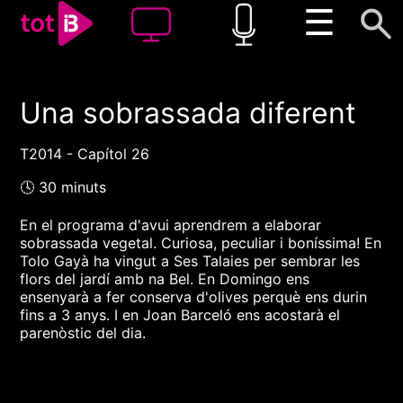
☰
Una sobrassada diferent
00:00
00:00
1x
T2014 - Capítol 26
🕓 30 minuts
En el programa d'avui aprendrem a elaborar
sobrassada vegetal. Curiosa, peculiar i boníssima! En
Tolo Gayà ha vingut a Ses Talaies per sembrar les
flors del jardí amb na Bel. En Domingo ens
ensenyarà a fer conserva d'olives perquè ens durin
fins a 3 anys. I en Joan Barceló ens acostarà el
parenòstic del dia.