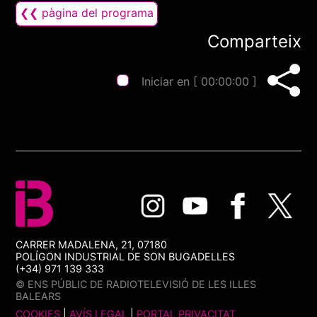
❮❮ pàgina del programa
Comparteix
Iniciar en [
00:00:00
]
CARRER MADALENA, 21, 07180
POLÍGON INDUSTRIAL DE SON BUGADELLES
(+34) 971 139 333
© ENS PÚBLIC DE RADIOTELEVISIÓ DE LES ILLES
BALEARS
COOKIES
|
AVÍS LEGAL
|
PORTAL PRIVACITAT