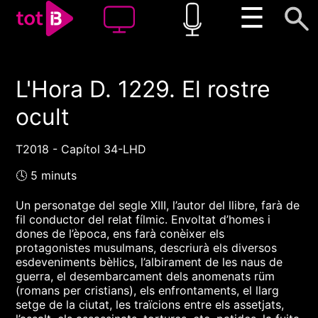
☰
L'Hora D. 1229. El rostre
00:00
00:00
ocult
1x
T2018 - Capítol 34-LHD
🕓 5 minuts
Un personatge del segle XIII, l’autor del llibre, farà de
fil conductor del relat fílmic. Envoltat d’homes i
dones de l’època, ens farà conèixer els
protagonistes musulmans, descriurà els diversos
esdeveniments bèl·lics, l’albirament de les naus de
guerra, el desembarcament dels anomenats rüm
(romans per cristians), els enfrontaments, el llarg
setge de la ciutat, les traïcions entre els assetjats,