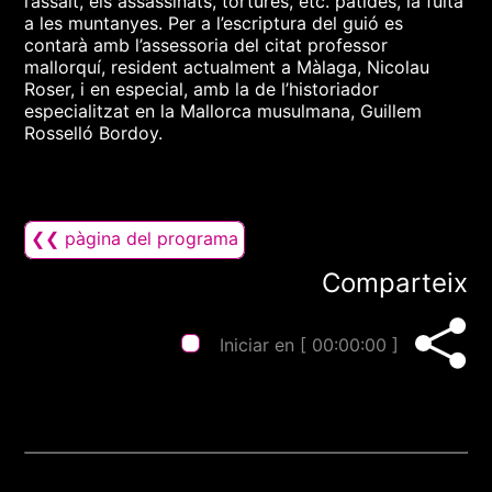
l’assalt, els assassinats, tortures, etc. patides, la fuita
a les muntanyes. Per a l’escriptura del guió es
contarà amb l’assessoria del citat professor
mallorquí, resident actualment a Màlaga, Nicolau
Roser, i en especial, amb la de l’historiador
especialitzat en la Mallorca musulmana, Guillem
Rosselló Bordoy.
❮❮ pàgina del programa
Comparteix
Iniciar en [
00:00:00
]