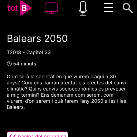
☰
Balears 2050
00:00
00:00
1x
T2018 - Capítol 33
🕓 54 minuts
Com serà la societat en què viurem d’aquí a 30
anys? Com ens hauran afectat els efectes del canvi
climàtic? Quins canvis socioeconòmics es preveuen
a mig termini? Ens demanem com serem, com
viurem, d’on serem i què farem l’any 2050 a les Illes
Balears.
❮❮ pàgina del programa