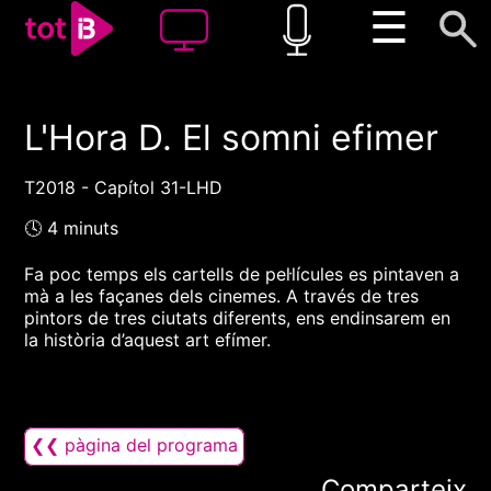
☰
L'Hora D. El somni efimer
00:00
00:00
1x
T2018 - Capítol 31-LHD
🕓 4 minuts
Fa poc temps els cartells de pel·lícules es pintaven a
mà a les façanes dels cinemes. A través de tres
pintors de tres ciutats diferents, ens endinsarem en
la història d’aquest art efímer.
❮❮ pàgina del programa
Comparteix