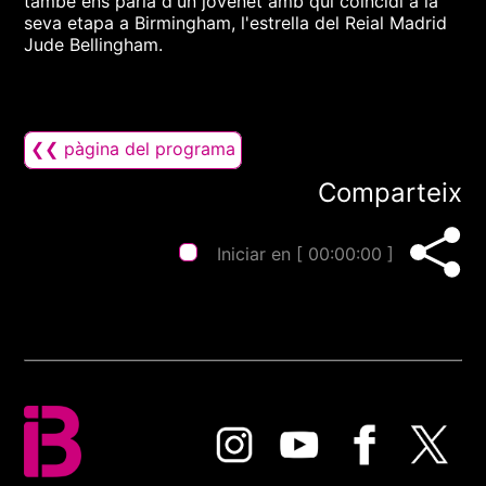
també ens parla d'un jovenet amb qui coincidí a la
seva etapa a Birmingham, l'estrella del Reial Madrid
Jude Bellingham.
❮❮ pàgina del programa
Comparteix
Iniciar en [
00:00:00
]