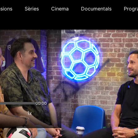
sions
Sèries
Cinema
Documentals
Progr
00:00
1x