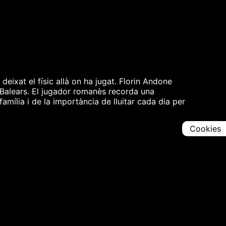
eixat el físic allà on ha jugat. Florin Andone
ic Balears. El jugador romanès recorda una
mília i de la importància de lluitar cada dia per
Cookies
Comparteix
Iniciar en [
00:00:00
]