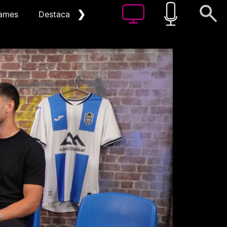
❯
ames
Destacat
Arxiu