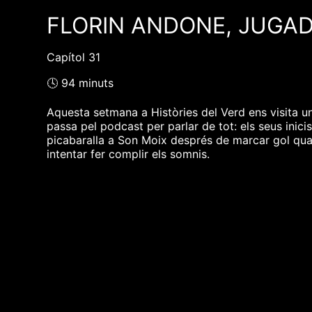
FLORIN ANDONE, JUGADO
Capítol 31
🕓 94 minuts
Aquesta setmana a Històries del Verd ens visita un
passa pel podcast per parlar de tot: els seus inici
picabaralla a Son Moix després de marcar gol quan 
intentar fer complir els somnis.
❮❮ pàgina del programa