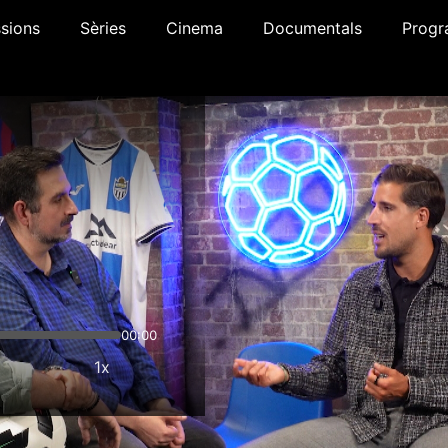
sions
Sèries
Cinema
Documentals
Progr
00:00
1x