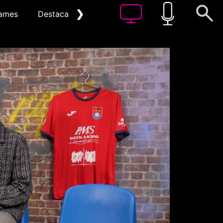
❯
ames
Destacat
Arxiu