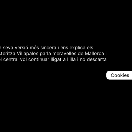
a seva versió més sincera i ens explica els
teritza Villapalos parla meravelles de Mallorca i
entral vol continuar lligat a l'illa i no descarta
Cookies
Comparteix
Iniciar en [
00:00:00
]