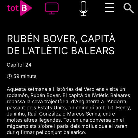
☰
RUBÉN BOVER, CAPITÀ
00:00
00:00
DE L'ATLÈTIC BALEARS
1x
Capítol 24
🕓 59 minuts
Aquesta setmana a Històries del Verd ens visita un
rodamón, Rubén Bover. El capità de l'Atlètic Baleares
repassa la seva trajectòria: d'Anglaterra a l'Andorra,
passant pels Estats Units, on coincidí amb Titi Henry,
Juninho, Raúl González o Marcos Senna, entre
moltes altres llegendes. Tot en una conversa on el
migcampista s'obre i parla dels motius que el varen
dur q firmar pel conjunt balearico.