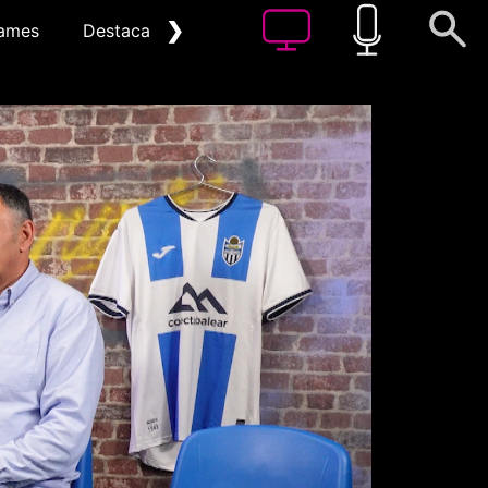
❯
ames
Destacat
Arxiu