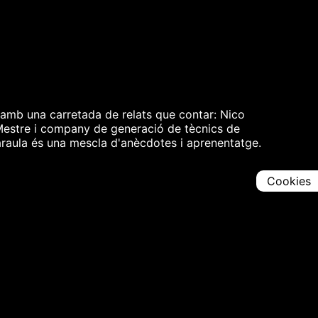
c amb una carretada de relats que contar: Nico
. Mestre i company de generació de tècnics de
araula és una mescla d'anècdotes i aprenentatge.
Cookies
Comparteix
Iniciar en [
00:00:00
]