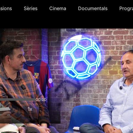
sions
Sèries
Cinema
Documentals
Progr
00:00
1x