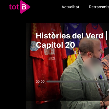
Actualitat
Retransmis
Històries del Verd |
Capítol 20
00:00