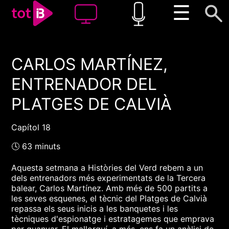
☰
CARLOS MARTÍNEZ,
00:00
00:00
ENTRENADOR DEL
1x
PLATGES DE CALVIÀ
Capítol 18
🕓 63 minuts
Aquesta setmana a Històries del Verd rebem a un
dels entrenadors més experimentats de la Tercera
balear, Carlos Martínez. Amb més de 500 partits a
les seves esquenes, el tècnic del Platges de Calvià
repassa els seus inicis a les banquetes i les
tècniques d'espionatge i estratagemes que emprava