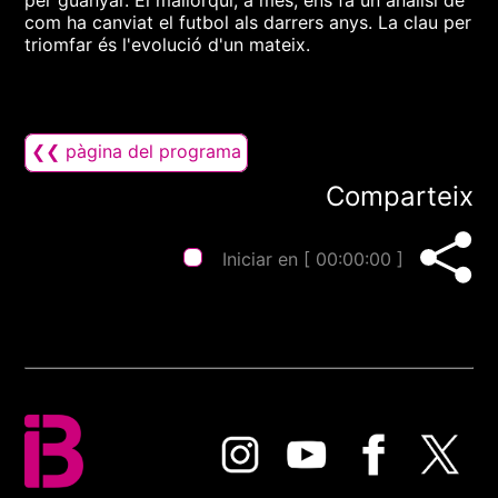
per guanyar. El mallorquí, a més, ens fa un anàlisi de
com ha canviat el futbol als darrers anys. La clau per
triomfar és l'evolució d'un mateix.
❮❮ pàgina del programa
Comparteix
Iniciar en [
00:00:00
]