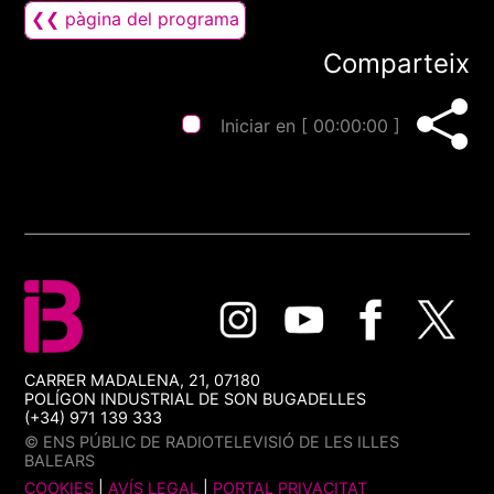
❮❮ pàgina del programa
Comparteix
Iniciar en [
00:00:00
]
CARRER MADALENA, 21, 07180
POLÍGON INDUSTRIAL DE SON BUGADELLES
(+34) 971 139 333
© ENS PÚBLIC DE RADIOTELEVISIÓ DE LES ILLES
BALEARS
COOKIES
|
AVÍS LEGAL
|
PORTAL PRIVACITAT