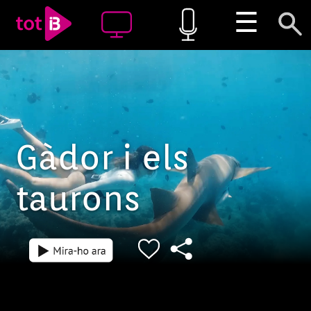
☰
Gàdor i els
taurons