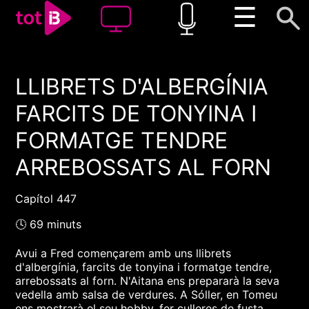
☰
LLIBRETS D'ALBERGÍNIA
00:00
00:00
FARCITS DE TONYINA I
1x
FORMATGE TENDRE
ARREBOSSATS AL FORN
Capítol 447
🕓 69 minuts
Avui a Fred començarem amb uns llibrets
d'albergínia, farcits de tonyina i formatge tendre,
arrebossats al forn. N'Aitana ens prepararà la seva
vedella amb salsa de verdures. A Sóller, en Tomeu
ens mostrarà el seu hobby, fer culleres de fusta.