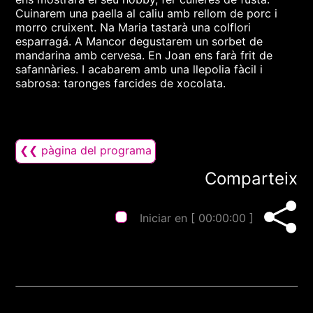
Cuinarem una paella al caliu amb rellom de porc i
morro cruixent. Na Maria tastarà una colflori
esparragá. A Mancor degustarem un sorbet de
mandarina amb cervesa. En Joan ens farà frit de
safannàries. I acabarem amb una llepolia fàcil i
sabrosa: taronges farcides de xocolata.
❮❮ pàgina del programa
Comparteix
Iniciar en [
00:00:00
]