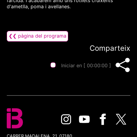
farcida. I acabarem amb uns rotllets cruixents
d'ametlla, poma i avellanes.
❮❮ pàgina del programa
Comparteix
Iniciar en [
00:00:00
]
CARRER MADALENA, 21, 07180