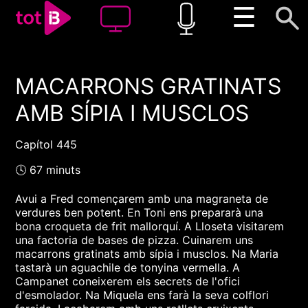
☰
MACARRONS GRATINATS
00:00
00:00
AMB SÍPIA I MUSCLOS
1x
Capítol 445
🕓 67 minuts
Avui a Fred començarem amb una magraneta de
verdures ben potent. En Toni ens prepararà una
bona croqueta de frit mallorquí. A Lloseta visitarem
una factoria de bases de pizza. Cuinarem uns
macarrons gratinats amb sípia i musclos. Na Maria
tastarà un aguachile de tonyina vermella. A
Campanet coneixerem els secrets de l'ofici
d'esmolador. Na Miquela ens farà la seva colflori